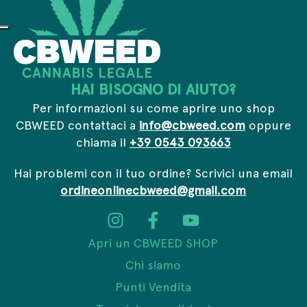
o
I
n
d
i
r
HAI BISOGNO DI AIUTO?
i
z
Per informazioni su come aprire uno shop
z
CBWEED contattaci a
info@cbweed.com
oppure
o
chiama il
+39 0543 093663
Hai problemi con il tuo ordine? Scrivici una email
ordineonlinecbweed@gmail.com
Apri un CBWEED SHOP
Chi siamo
Punti Vendita