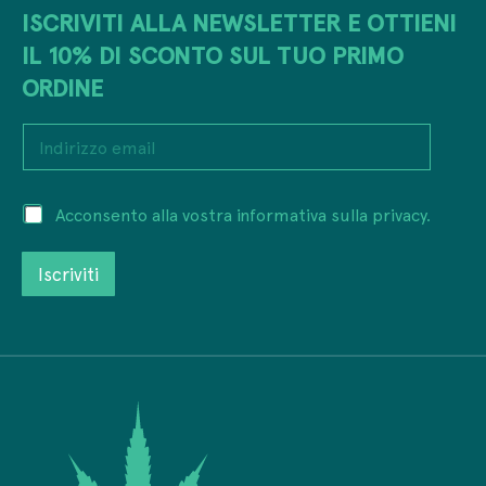
ISCRIVITI ALLA NEWSLETTER E OTTIENI
IL 10% DI SCONTO SUL TUO PRIMO
ORDINE
I
n
d
i
P
P
Acconsento alla vostra informativa sulla privacy.
r
r
r
i
i
i
z
v
Iscriviti
v
z
a
a
o
c
c
e
y
y
m
I
*
a
n
i
d
l
i
*
r
i
z
z