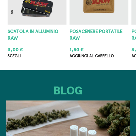
POSACENERE PORTATILE
POSACENERE IN METALLO
G
RAW
RAW
4
1,50
€
3,00
€
8
AGGIUNGI AL CARRELLO
AGGIUNGI AL CARRELLO
AG
BLOG