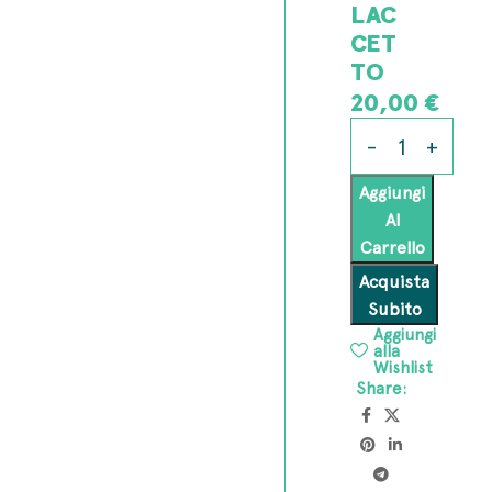
LAC
CET
TO
20,00
€
Aggiungi
Al
Carrello
Acquista
Subito
Aggiungi
alla
Wishlist
Share: