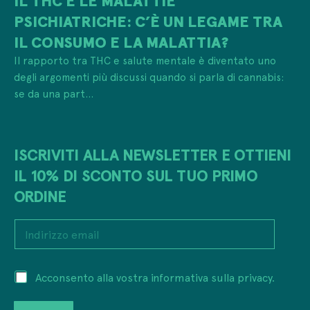
PSICHIATRICHE: C’È UN LEGAME TRA
IL CONSUMO E LA MALATTIA?
Il rapporto tra THC e salute mentale è diventato uno
degli argomenti più discussi quando si parla di cannabis:
se da una part...
ISCRIVITI ALLA NEWSLETTER E OTTIENI
IL 10% DI SCONTO SUL TUO PRIMO
ORDINE
I
I
n
n
d
d
i
i
r
P
Acconsento alla vostra informativa sulla privacy.
r
i
r
i
z
i
z
z