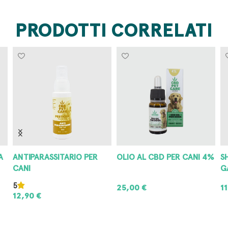
PRODOTTI CORRELATI
A
ANTIPARASSITARIO PER
OLIO AL CBD PER CANI 4%
S
CANI
G
5
25,00
€
1
12,90
€
AGGIUNGI AL CARRELLO
AGGIUNGI AL CARRELLO