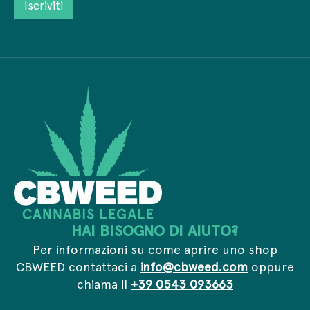
Iscriviti
v
z
o
a
o
I
c
e
n
y
m
d
*
a
i
i
r
l
i
*
z
z
o
I
n
d
i
r
i
z
HAI BISOGNO DI AIUTO?
z
o
Per informazioni su come aprire uno shop
CBWEED contattaci a
info@cbweed.com
oppure
chiama il
+39 0543 093663