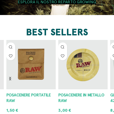
ESPLORA IL NOSTRO REPARTO GROWING
BEST SELLERS
POSACENERE PORTATILE
POSACENERE IN METALLO
G
RAW
RAW
4
1,50
€
3,00
€
8