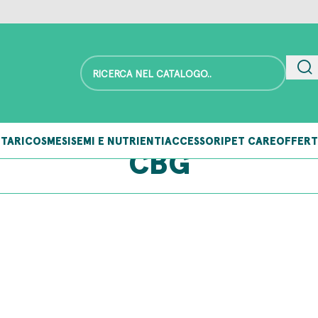
TARI
COSMESI
SEMI E NUTRIENTI
ACCESSORI
PET CARE
OFFERT
CBG