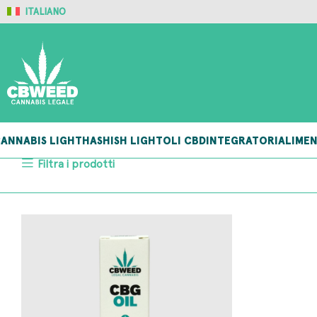
ITALIANO
ANNABIS LIGHT
HASHISH LIGHT
OLI CBD
INTEGRATORI
ALIMEN
Filtra i prodotti