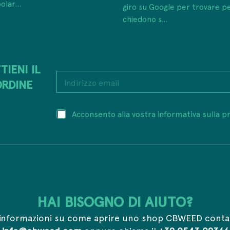
olar...
giro su Google per trovare p
chiedono s...
TIENI IL
*
I
P
ORDINE
n
r
d
i
i
v
P
Acconsento alla vostra informativa sulla pr
r
a
r
i
c
i
z
y
v
z
*
a
o
c
e
y
m
*
a
i
HAI BISOGNO DI AIUTO?
l
*
informazioni su come aprire uno shop CBWEED conta