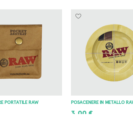
E IN METALLO RAW
GRINDER OTTAGONO 42MM
8,00
€
L CARRELLO
AGGIUNGI AL CARRELLO