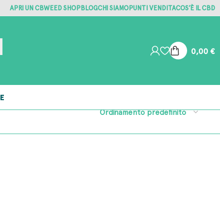
APRI UN CBWEED SHOP
BLOG
CHI SIAMO
PUNTI VENDITA
COS’È IL CBD
0,00
€
E