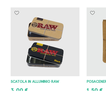
POSACENERE PORTATILE RAW
POSACENER
1,50
€
3,00
€
AGGIUNGI AL CARRELLO
AGGIUNGI A