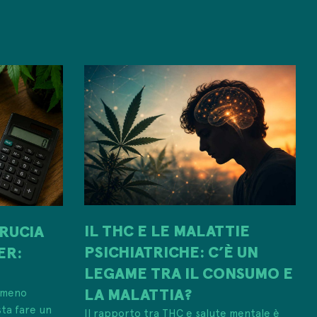
IL THC E LE MALATTIE
RUCIA
PSICHIATRICHE: C’È UN
ER:
LEGAME TRA IL CONSUMO E
LA MALATTIA?
 meno
sta fare un
Il rapporto tra THC e salute mentale è