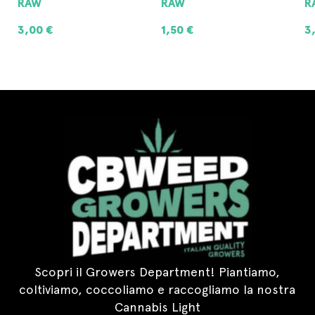
RAW
RAW
4
1,50
€
3,00
€
8
AGGIUNGI AL CARRELLO
AGGIUNGI AL CARRELLO
Scopri il Growers Department! Piantiamo,
coltiviamo, coccoliamo e raccogliamo la nostra
Cannabis Light