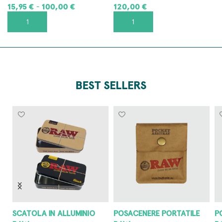
15,95
€
100,00
€
120,00
€
-
SCEGLI
AGGIUNGI AL CARRELLO
BEST SELLERS
POSACENERE PORTATILE
POSACENERE IN METALLO
G