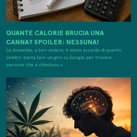
QUANTE CALORIE BRUCIA UNA
CANNA? SPOILER: NESSUNA!
La domanda, a ben vedere, è meno assurda di quanto
sembri: basta fare un giro su Google per trovare
persone che si chiedono s...