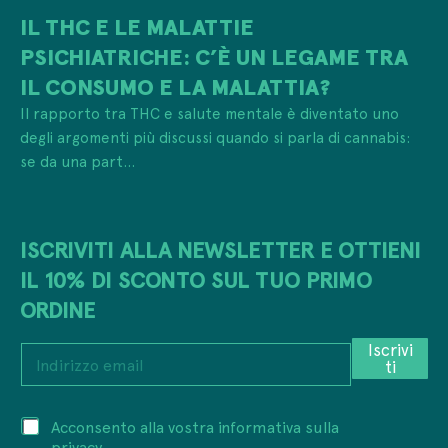
IL THC E LE MALATTIE
PSICHIATRICHE: C’È UN LEGAME TRA
IL CONSUMO E LA MALATTIA?
Il rapporto tra THC e salute mentale è diventato uno
degli argomenti più discussi quando si parla di cannabis:
se da una part...
ISCRIVITI ALLA NEWSLETTER E OTTIENI
IL 10% DI SCONTO SUL TUO PRIMO
ORDINE
I
Iscrivi
I
n
ti
n
d
d
i
i
r
P
Acconsento alla vostra informativa sulla
r
i
r
i
privacy.