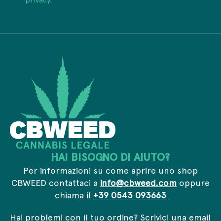
z
i
z
z
v
z
o
a
o
e
c
e
m
y
m
a
*
a
i
i
l
l
P
*
r
i
v
a
c
y
HAI BISOGNO DI AIUTO?
Per informazioni su come aprire uno shop
CBWEED contattaci a
info@cbweed.com
oppure
chiama il
+39 0543 093663
Hai problemi con il tuo ordine? Scrivici una email