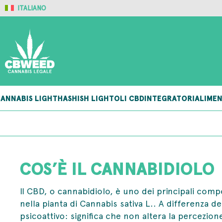
ITALIANO
ANNABIS LIGHT
HASHISH LIGHT
OLI CBD
INTEGRATORI
ALIMEN
COS’È IL CANNABIDIOLO
Il CBD, o cannabidiolo, è uno dei principali comp
nella pianta di Cannabis sativa L.. A differenza d
psicoattivo: significa che non altera la percezion