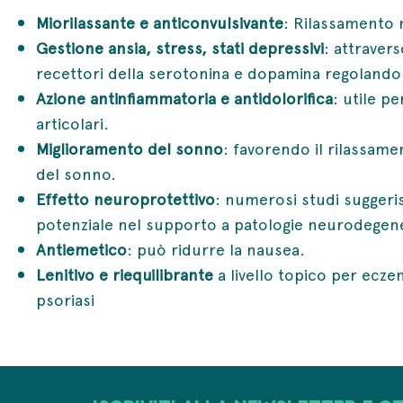
Miorilassante e anticonvulsivante
: Rilassamento
Gestione ansia, stress, stati depressivi
: attravers
recettori della serotonina e dopamina regolando
Azione antinfiammatoria e antidolorifica
: utile p
articolari.
Miglioramento del sonno
: favorendo il rilassamen
del sonno.
Effetto neuroprotettivo
: numerosi studi sugger
potenziale nel supporto a patologie neurodegene
Antiemetico
: può ridurre la nausea.
Lenitivo e riequilibrante
a livello topico per ecze
psoriasi