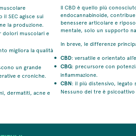
Il CBD è quello più conosciut
 muscolare
endocannabinoide, contribuen
o il SEC agisce sui
benessere articolare e riposo
ne la produzione.
mentale, solo un supporto natu
er dolori muscolari e
In breve, le differenze principa
to migliora la qualità
CBD
: versatile e orientato all’
CBG
: precursore con potenzia
iscono un grande
infiammazione.
rative e croniche.
CBN
: il più distensivo, legato
Nessuno dei tre è psicoattivo
mi, dermatiti, acne e