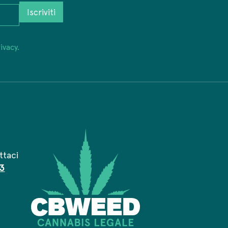
Iscriviti
ivacy.
ttaci
3