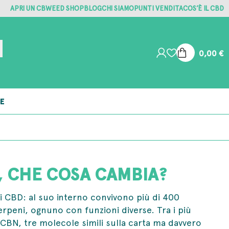
APRI UN CBWEED SHOP
BLOG
CHI SIAMO
PUNTI VENDITA
COS’È IL CBD
0,00
€
E
, CHE COSA CAMBIA?
i CBD: al suo interno convivono più di 400
rpeni, ognuno con funzioni diverse. Tra i più
CBN, tre molecole simili sulla carta ma davvero