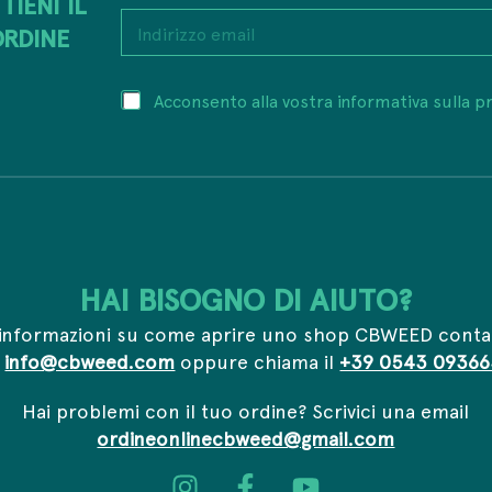
TIENI IL
P
I
r
ORDINE
n
i
d
v
i
a
P
Acconsento alla vostra informativa sulla pr
r
c
r
i
y
i
z
I
v
z
n
a
o
d
c
e
i
y
m
r
*
a
i
i
z
HAI BISOGNO DI AIUTO?
l
z
*
o
informazioni su come aprire uno shop CBWEED conta
I
n
a
info@cbweed.com
oppure chiama il
+39 0543 09366
d
i
Hai problemi con il tuo ordine? Scrivici una email
r
ordineonlinecbweed@gmail.com
i
z
z