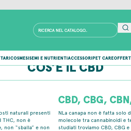
TARI
COSMESI
SEMI E NUTRIENTI
ACCESSORI
PET CARE
OFFERT
COS’È IL CBD
CBD, CBG, CBN
osti naturali presenti
NLa canapa non è fatta solo d
el THC, non è
molecole tra cannabinoidi e te
e, non “sballa” e non
studiati troviamo CBD, CBG e 