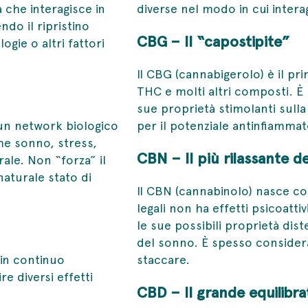
che interagisce in
diverse nel modo in cui inter
do il ripristino
CBG – Il “capostipite”
ogie o altri fattori
Il CBG (cannabigerolo) è il pr
THC e molti altri composti. È p
sue proprietà stimolanti sulla
 un network biologico
per il potenziale antinfiammat
me sonno, stress,
CBN – Il più rilassante de
ale. Non “forza” il
naturale stato di
Il CBN (cannabinolo) nasce co
legali non ha effetti psicoattiv
le sue possibili proprietà dis
del sonno. È spesso consider
 in continuo
staccare.
e diversi effetti
CBD – Il grande equilibra