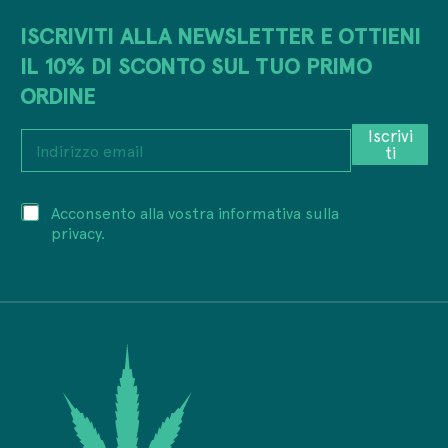
ISCRIVITI ALLA NEWSLETTER E OTTIENI
IL 10% DI SCONTO SUL TUO PRIMO
ORDINE
Iscrivi
I
ti
n
d
i
e
P
Acconsento alla vostra informativa sulla
r
m
r
i
privacy.
a
i
z
i
v
z
l
a
o
e
c
e
m
y
m
a
*
a
i
i
l
l
e
*
m
a
i