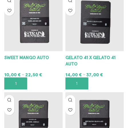
SWEET MANGO AUTO
GELATO 41 X GELATO 41
AUTO
10,00
€
22,50
€
14,00
€
37,00
€
-
-
SCEGLI
SCEGLI