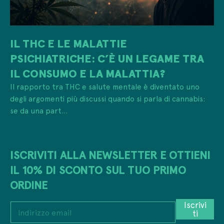
IL THC E LE MALATTIE
PSICHIATRICHE: C’È UN LEGAME TRA
IL CONSUMO E LA MALATTIA?
Il rapporto tra THC e salute mentale è diventato uno
degli argomenti più discussi quando si parla di cannabis:
se da una part...
ISCRIVITI ALLA NEWSLETTER E OTTIENI
IL 10% DI SCONTO SUL TUO PRIMO
ORDINE
e
Iscrivi
I
m
ti
n
a