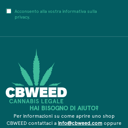
d
i
i
l
P
Acconsento alla vostra informativa sulla
r
e
r
i
privacy.
m
i
z
a
v
z
i
a
o
l
c
e
I
y
m
n
*
a
d
i
i
l
r
*
i
z
z
o
HAI BISOGNO DI AIUTO?
Per informazioni su come aprire uno shop
CBWEED contattaci a
info@cbweed.com
oppure