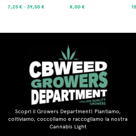
7,25
€
39,50
€
8,00
€
1
-
SCEGLI
AGGIUNGI AL CARRELLO
Scopri il Growers Department! Piantiamo,
coltiviamo, coccoliamo e raccogliamo la nostra
Cannabis Light