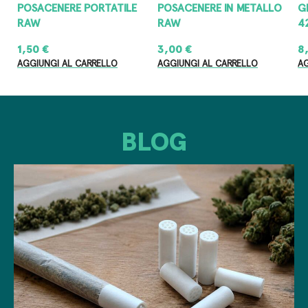
POSACENERE PORTATILE
POSACENERE IN METALLO
G
RAW
RAW
4
1,50
€
3,00
€
8
AGGIUNGI AL CARRELLO
AGGIUNGI AL CARRELLO
AG
BLOG