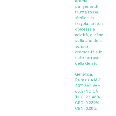
aroma
pungente di
frutta rossa,
simile alla
fragola, unito a
dolcezza e
acidità, e infine
sullo sfondo ci
sono la
cremosità e le
note terrose
della Gelato.
Genetica:
Runtz x A.M.S
40% SATIVA –
60% INDICA
THC: 22,48%
CBD: 0,239%
CBN: 0,08%