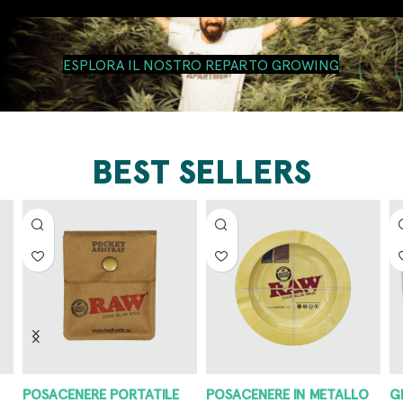
ESPLORA IL NOSTRO REPARTO GROWING
BEST SELLERS
POSACENERE PORTATILE
POSACENERE IN METALLO
G