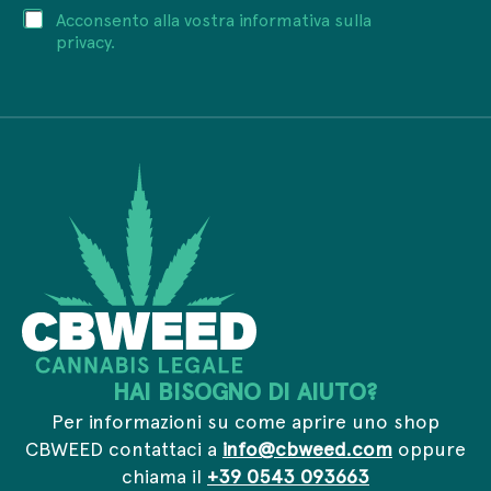
P
P
Acconsento alla vostra informativa sulla
r
r
r
i
privacy.
i
i
z
v
v
z
a
a
o
c
c
e
y
y
m
e
*
a
m
i
a
l
i
*
l
e
m
a
i
l
HAI BISOGNO DI AIUTO?
Per informazioni su come aprire uno shop
CBWEED contattaci a
info@cbweed.com
oppure
chiama il
+39 0543 093663