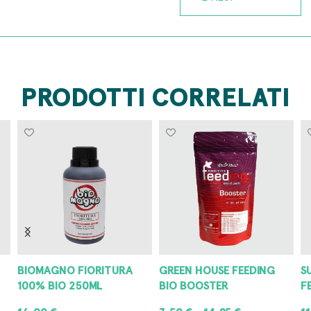
PRODOTTI CORRELATI
BIOMAGNO FIORITURA
GREEN HOUSE FEEDING
S
100% BIO 250ML
BIO BOOSTER
F
16,00
€
7,50
€
14,95
€
1