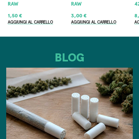
RAW
RAW
4
1,50
€
3,00
€
8
AGGIUNGI AL CARRELLO
AGGIUNGI AL CARRELLO
AG
BLOG