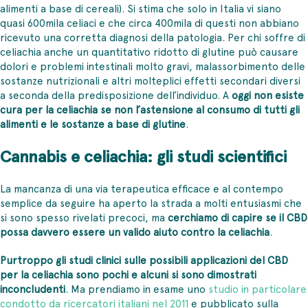
alimenti a base di cereali). Si stima che solo in Italia vi siano
quasi 600mila celiaci e che circa 400mila di questi non abbiano
ricevuto una corretta diagnosi della patologia. Per chi soffre di
celiachia anche un quantitativo ridotto di glutine può causare
dolori e problemi intestinali molto gravi, malassorbimento delle
sostanze nutrizionali e altri molteplici effetti secondari diversi
a seconda della predisposizione dell’individuo. A
oggi non esiste
cura per la celiachia se non l’astensione al consumo di tutti gli
alimenti e le sostanze a base di glutine
.
Cannabis e celiachia: gli studi scientifici
La mancanza di una via terapeutica efficace e al contempo
semplice da seguire ha aperto la strada a molti entusiasmi che
si sono spesso rivelati precoci, ma
cerchiamo di capire se il CBD
possa davvero essere un valido aiuto contro la celiachia
.
Purtroppo gli studi clinici sulle possibili applicazioni del CBD
per la celiachia sono pochi e alcuni si sono dimostrati
inconcludenti
. Ma prendiamo in esame uno
studio in particolare
condotto da ricercatori italiani nel 2011
e pubblicato sulla