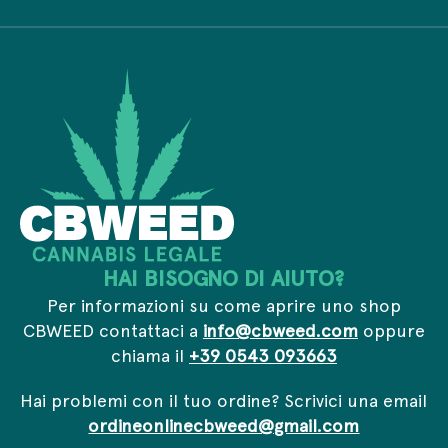
y
m
a
*
a
i
i
l
l
P
*
r
i
v
a
c
y
HAI BISOGNO DI AIUTO?
Per informazioni su come aprire uno shop
CBWEED contattaci a
info@cbweed.com
oppure
chiama il
+39 0543 093663
Hai problemi con il tuo ordine? Scrivici una email
ordineonlinecbweed@gmail.com