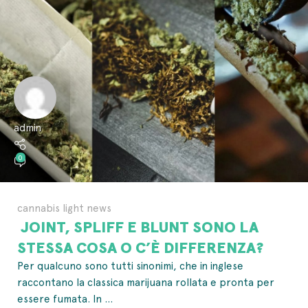
admin
0
cannabis light news
JOINT, SPLIFF E BLUNT SONO LA
STESSA COSA O C’È DIFFERENZA?
Per qualcuno sono tutti sinonimi, che in inglese
raccontano la classica marijuana rollata e pronta per
essere fumata. In ...