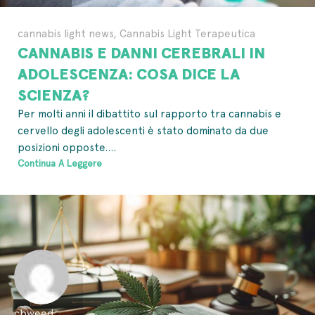
cannabis light news
,
Cannabis Light Terapeutica
CANNABIS E DANNI CEREBRALI IN
ADOLESCENZA: COSA DICE LA
SCIENZA?
Per molti anni il dibattito sul rapporto tra cannabis e
cervello degli adolescenti è stato dominato da due
posizioni opposte....
Continua A Leggere
cbweed