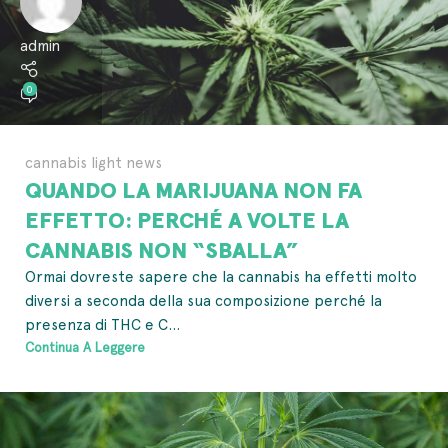
admin
0
cannabis light news
QUANDO LA MARIJUANA NON FA
EFFETTO: PERCHÉ A VOLTE LA
CANNABIS NON “SBALLA”
Ormai dovreste sapere che la cannabis ha effetti molto
diversi a seconda della sua composizione perché la
presenza di THC e C...
Continua A Leggere