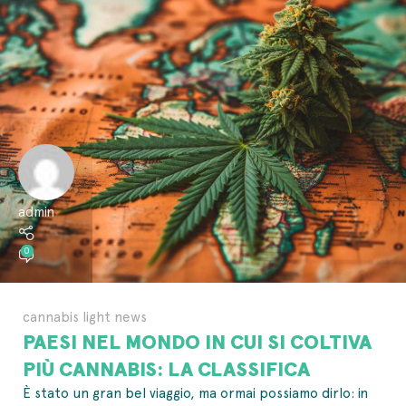
admin
0
cannabis light news
PAESI NEL MONDO IN CUI SI COLTIVA
PIÙ CANNABIS: LA CLASSIFICA
È stato un gran bel viaggio, ma ormai possiamo dirlo: in