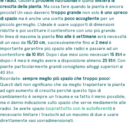
le radici
, causerà
problemi nutrizionali
e quindi
limiterà la
crescita della pianta
. Ma cosa fare quando la pianta è ancora
piccola? Un vaso davvero
troppo grande
non solo
è uno spreco
di spazio
ma è anche una scelta
poco accogliente
per un
piccolo germoglio. L’ideale è usare supporti di dimensioni
ridotte e poi sostituire il contenitore con uno più grande.
In linea di massima la pianta
fino alle 6 settimane
avrà necessità
di un vaso da
15/20 cm
, successivamente fino ai
2 mesi
è
importante garantire più spazio alle radici e passare ad un
contenitore
da 10 litri
. Dopo i due mesi sono necessari
15 litri
e
dopo i 4 mesi è meglio avere a disposizione almeno
20 litri
. Con
piante particolarmente grandi consigliamo alloggi superiori ai
40 litri.
Ricordate:
sempre meglio più spazio che troppo poco
!
Questi dati non significano che sia meglio trapiantare la pianta
ad ogni aumento di crescita perché questo tipo di
cambiamento è sempre un trauma e va fatto il meno possibile,
ma vi danno indicazione sullo spazio che serve mediamente alle
radici. Se avete spazio (
soprattutto con le autofiorenti
) è
necessario limitare i traslochi ad un massimo di due e usare
direttamente vasi sovradimensionati.