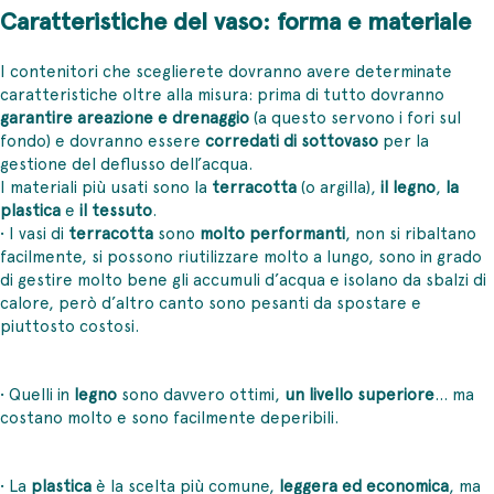
Caratteristiche del vaso: forma e materiale
I contenitori che sceglierete dovranno avere determinate
caratteristiche oltre alla misura: prima di tutto dovranno
garantire areazione e drenaggio
(a questo servono i fori sul
fondo) e dovranno essere
corredati di sottovaso
per la
gestione del deflusso dell’acqua.
I materiali più usati sono la
terracotta
(o argilla),
il legno
,
la
plastica
e
il tessuto
.
• I vasi di
terracotta
sono
molto performanti
, non si ribaltano
facilmente, si possono riutilizzare molto a lungo, sono in grado
di gestire molto bene gli accumuli d’acqua e isolano da sbalzi di
calore, però d’altro canto sono pesanti da spostare e
piuttosto costosi.
• Quelli in
legno
sono davvero ottimi,
un livello superiore
… ma
costano molto e sono facilmente deperibili.
• La
plastica
è la scelta più comune,
leggera ed economica
, ma