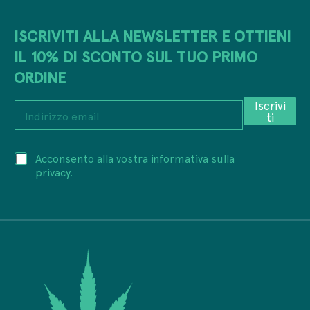
ISCRIVITI ALLA NEWSLETTER E OTTIENI
IL 10% DI SCONTO SUL TUO PRIMO
ORDINE
*
Iscrivi
I
I
ti
n
n
d
d
i
i
P
Acconsento alla vostra informativa sulla
r
r
r
i
privacy.
i
i
z
z
v
z
z
a
o
o
c
e
e
y
m
m
*
a
a
i
i
l
l
*