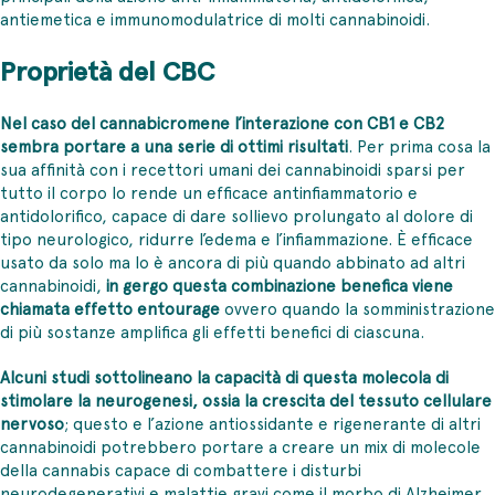
antiemetica e immunomodulatrice di molti cannabinoidi.
Proprietà del CBC
Nel caso del cannabicromene l’interazione con CB1 e CB2
sembra portare a una serie di ottimi risultati
. Per prima cosa la
sua affinità con i recettori umani dei cannabinoidi sparsi per
tutto il corpo lo rende un efficace antinfiammatorio e
antidolorifico, capace di dare sollievo prolungato al dolore di
tipo neurologico, ridurre l’edema e l’infiammazione. È efficace
usato da solo ma lo è ancora di più quando abbinato ad altri
cannabinoidi,
in gergo questa combinazione benefica viene
chiamata effetto entourage
ovvero quando la somministrazione
di più sostanze amplifica gli effetti benefici di ciascuna.
Alcuni studi sottolineano la capacità di questa molecola di
stimolare la neurogenesi, ossia la crescita del tessuto cellulare
nervoso
; questo e l’azione antiossidante e rigenerante di altri
cannabinoidi potrebbero portare a creare un mix di molecole
della cannabis capace di combattere i disturbi
neurodegenerativi e malattie gravi come il morbo di Alzheimer