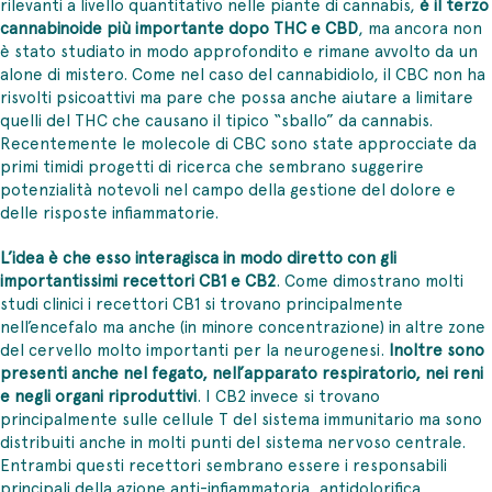
rilevanti a livello quantitativo nelle piante di cannabis,
è il terzo
cannabinoide più importante dopo THC e CBD
, ma ancora non
è stato studiato in modo approfondito e rimane avvolto da un
alone di mistero. Come nel caso del cannabidiolo, il CBC non ha
risvolti psicoattivi ma pare che possa anche aiutare a limitare
quelli del THC che causano il tipico “sballo” da cannabis.
Recentemente le molecole di CBC sono state approcciate da
primi timidi progetti di ricerca che sembrano suggerire
potenzialità notevoli nel campo della gestione del dolore e
delle risposte infiammatorie.
L’idea è che esso interagisca in modo diretto con gli
importantissimi recettori CB1 e CB2
. Come dimostrano molti
studi clinici i recettori CB1 si trovano principalmente
nell’encefalo ma anche (in minore concentrazione) in altre zone
del cervello molto importanti per la neurogenesi.
Inoltre sono
presenti anche nel fegato, nell’apparato respiratorio, nei reni
e negli organi riproduttivi
. I CB2 invece si trovano
principalmente sulle cellule T del sistema immunitario ma sono
distribuiti anche in molti punti del sistema nervoso centrale.
Entrambi questi recettori sembrano essere i responsabili
principali della azione anti-infiammatoria, antidolorifica,