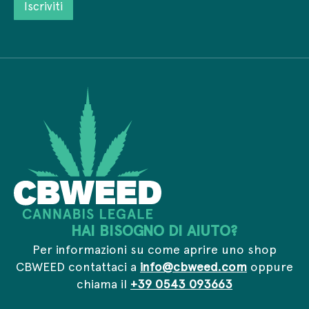
Iscriviti
v
z
i
a
o
r
c
e
i
y
m
z
*
a
z
i
o
l
*
*
HAI BISOGNO DI AIUTO?
Per informazioni su come aprire uno shop
CBWEED contattaci a
info@cbweed.com
oppure
chiama il
+39 0543 093663