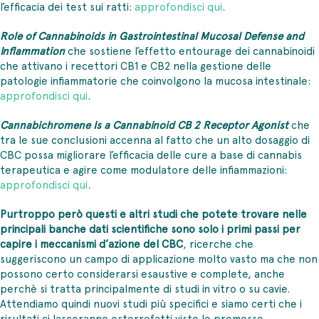
l’efficacia dei test sui ratti:
approfondisci qui
.
Role of Cannabinoids in Gastrointestinal Mucosal Defense and
Inflammation
che sostiene l’effetto entourage dei cannabinoidi
che attivano i recettori CB1 e CB2 nella gestione delle
patologie infiammatorie che coinvolgono la mucosa intestinale:
approfondisci qui
.
Cannabichromene Is a Cannabinoid CB 2 Receptor Agonist
che
tra le sue conclusioni accenna al fatto che un alto dosaggio di
CBC possa migliorare l’efficacia delle cure a base di cannabis
terapeutica e agire come modulatore delle infiammazioni:
approfondisci qui
.
Purtroppo però questi e altri studi che potete trovare nelle
principali banche dati scientifiche sono solo i primi passi per
capire i meccanismi d’azione del CBC
, ricerche che
suggeriscono un campo di applicazione molto vasto ma che non
possono certo considerarsi esaustive e complete, anche
perchè si tratta principalmente di studi in vitro o su cavie.
Attendiamo quindi nuovi studi più specifici e siamo certi che i
risultati ci lasceranno esterrefatti viste le premesse.