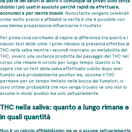
da parte dei datori di lavoro o comunque da privati sono senza
dubbio i più usati in assoluto perché rapidi da effettuare,
economici e per niente invasivi
. Nonostante vengano celebrati
come molto precisi e affidabili la verità è che è possibile con
una minima preparazione influenzarne il risultato.
Per prima cosa cerchiamo di capire la differenza tra questi e i
classici test delle urine: i primi rilevano la presenza effettiva di
THC nella saliva mentre i secondi ricercano un metabolita del
THC, ovvero una sostanza prodotta dal passaggio del THC nel
corpo che rimane in circolo per lungo tempo. Questo ci fa
capire che un test della saliva effettuato subito dopo aver
fumato sarà probabilmente positivo ma, siccome il THC
permane per un tempo limitato nella bocca dei fumatori, ci
sono ottime probabilità che non venga trovato se uno non lo
assume in modo assiduo ma solo saltuariamente.
THC nella saliva: quanto a lungo rimane e
in quali quantità
Non è un calcolo affidabilissimo ma se si assume saltuariamente