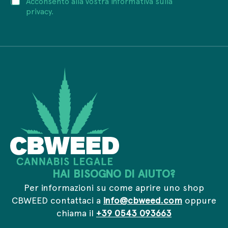
Acconsento alla vostra informativa sulla
r
P
r
i
privacy.
r
i
z
i
v
z
v
a
o
a
c
e
c
y
m
y
*
a
I
i
n
l
d
*
i
r
i
z
z
o
HAI BISOGNO DI AIUTO?
Per informazioni su come aprire uno shop
CBWEED contattaci a
info@cbweed.com
oppure
chiama il
+39 0543 093663