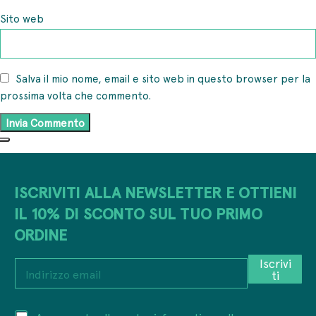
Sito web
Salva il mio nome, email e sito web in questo browser per la
prossima volta che commento.
ISCRIVITI ALLA NEWSLETTER E OTTIENI
IL 10% DI SCONTO SUL TUO PRIMO
ORDINE
Iscrivi
I
ti
n
d
i
*
P