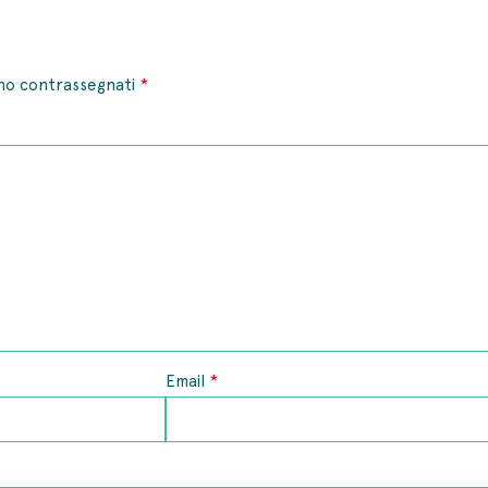
*
ono contrassegnati
*
Email