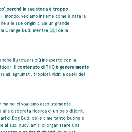
po’ perché la sua storia è troppo
o il mondo: vediamo insieme come è nata la
he alle sue origini ci sia un grande
lla Orange Bud, mentre
QUI
della
i anche il growers più inesperto con la
utdoor.
Il contenuto di THC è generalmente
simi: agrumati, tropicali vicini a quelli del
 ma noi ci vogliamo assolutamente
lla disperata ricerca di un paio di joint.
llari di Dog Bud, delle cime tanto buone e
ai suoi nuovi amici di organizzare una
rescenze e ne trovò diversi
: da questi