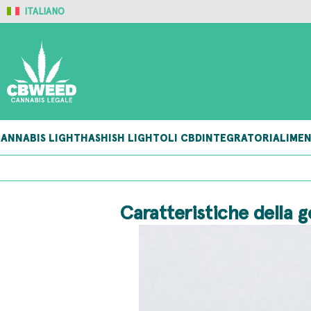
ITALIANO
ANNABIS LIGHT
HASHISH LIGHT
OLI CBD
INTEGRATORI
ALIMEN
Caratteristiche della g