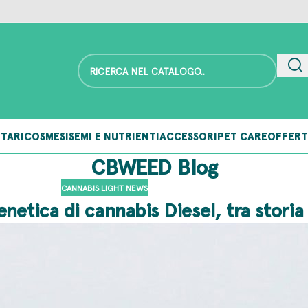
TARI
COSMESI
SEMI E NUTRIENTI
ACCESSORI
PET CARE
OFFERT
CBWEED Blog
CANNABIS LIGHT NEWS
enetica di cannabis Diesel, tra stori