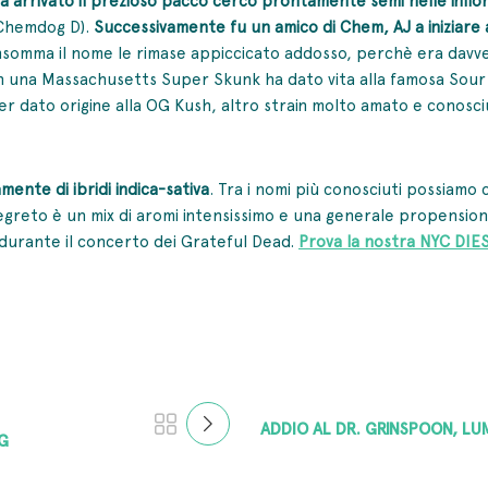
 Chemdog D).
Successivamente fu un amico di Chem, AJ a iniziare a
… insomma il nome le rimase appiccicato addosso, perchè era dav
on una Massachusetts Super Skunk ha dato vita alla famosa Sour
er dato origine alla OG Kush, altro strain molto amato e conosci
mente di ibridi indica-sativa
. Tra i nomi più conosciuti possiamo 
 segreto è un mix di aromi intensissimo e una generale propensio
 durante il concerto dei Grateful Dead.
Prova la nostra NYC DIE
ADDIO AL DR. GRINSPOON, LU
NG