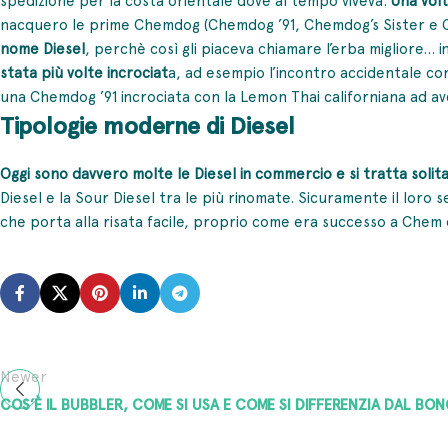
nacquero le prime Chemdog (Chemdog ’91, Chemdog’s Sister e
nome Diesel
, perchè così gli piaceva chiamare l’erba migliore
stata più volte incrociat
a, ad esempio l’incontro accidentale c
una Chemdog ’91 incrociata con la Lemon Thai californiana ad av
Tipologie moderne di Diesel
Oggi sono davvero molte le Diesel in commercio e si tratta solita
Diesel e la Sour Diesel tra le più rinomate. Sicuramente il loro
che porta alla risata facile, proprio come era successo a Chem
Newer
COS’È IL BUBBLER, COME SI USA E COME SI DIFFERENZIA DAL BO