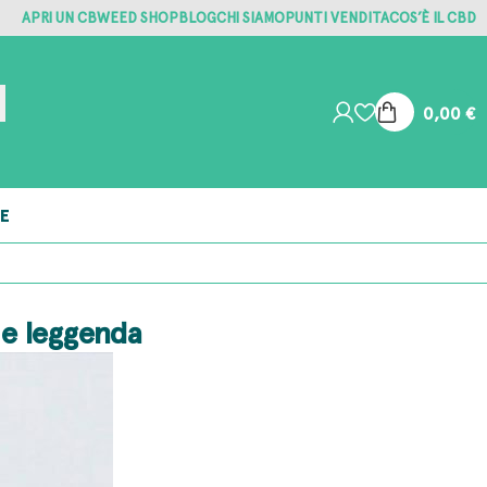
APRI UN CBWEED SHOP
BLOG
CHI SIAMO
PUNTI VENDITA
COS’È IL CBD
0,00
€
E
a e leggenda