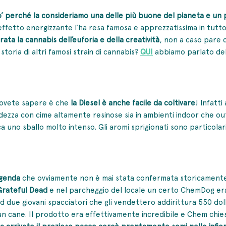
’ perché la consideriamo una delle più buone del pianeta e un 
 effetto energizzante l’ha resa famosa e apprezzatissima in tutt
rata la cannabis dell’euforia e della creatività
, non a caso pare c
toria di altri famosi strain di cannabis?
QUI
abbiamo parlato de
 dovete sapere è che
la Diesel è anche facile da coltivare
! Infatt
dezza con cime altamente resinose sia in ambienti indoor che o
ica uno sballo molto intenso. Gli aromi sprigionati sono particolaris
ggenda
che ovviamente non è mai stata confermata storicamente
 Grateful Dead
e nel parcheggio del locale un certo ChemDog era a
nd due giovani spacciatori che gli vendettero addirittura 550 do
cane. Il prodotto era effettivamente incredibile e Chem chiese 
a arrivato il prezioso pacco cercò prontamente semi nelle infio