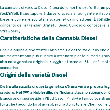
La cannabis di varietà Diesel è una delle nostre preferite,
un po
rock’n’roll
. Il suo sapore è davvero speciale, pungente e il suo
Diesel e come si è evoluta la sua genetica fino ad oggi.
É conside
concerto dei leggendari Grateful Dead. Curioso di conoscere la s
Strawberry.
Caratteristiche della Cannabis Diesel
Che sia buona e divertente l’abbiamo già detto ma quello che
minima attenzione può riuscire a ottenere piante di media gran
alto nella genetica originale
, si aggira attorno al 16% il ché impl
mandarino.
Origini della varietà Diesel
Dietro alla nascita di questa genetica c’è una vera e propria le
credere.
Nel 1991 a Noblesville, nell’Indiana stavano suonando i
Esaudirono i suoi desideri PBud (Jason Pinsky) e l’amico Joe Bra
forti che (secondo loro) avrebbero fatto rotolare Chem come un 
spedizione per la costa orientale dove al tempo viveva.
Una volt