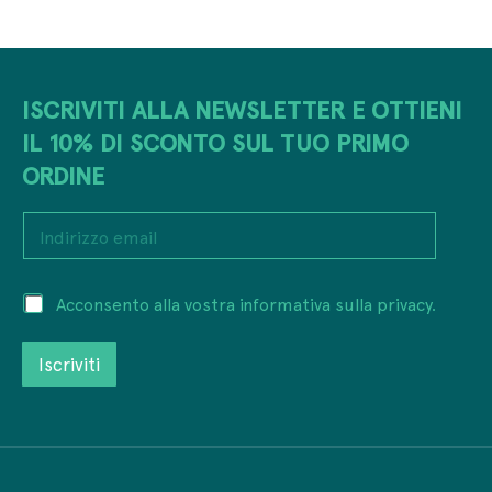
ISCRIVITI ALLA NEWSLETTER E OTTIENI
IL 10% DI SCONTO SUL TUO PRIMO
ORDINE
P
I
r
n
i
d
v
i
a
P
Acconsento alla vostra informativa sulla privacy.
r
c
r
i
y
i
z
P
Iscriviti
v
z
r
a
o
i
c
e
v
y
m
a
*
a
c
i
y