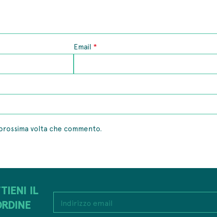
*
Email
a prossima volta che commento.
TIENI IL
I
I
n
ORDINE
n
d
d
i