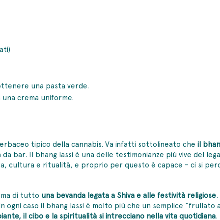
ati)
 ottenere una pasta verde.
 a una crema uniforme.
rbaceo tipico della cannabis. Va infatti sottolineato che
il bha
 da bar. Il
bhang lassi
è una delle testimonianze più vive del lega
ia, cultura e ritualità, e proprio per questo è capace – ci si perd
rima di tutto
una bevanda legata a
Shiva e alle festività religiose
.
 In ogni caso il bhang lassi è molto più che un semplice “frullato
ante, il cibo e la spiritualità si intrecciano nella vita quotidiana
.