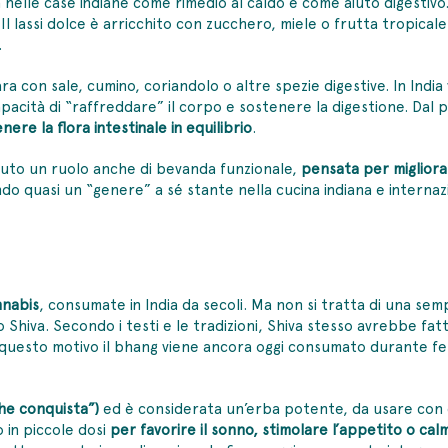
 nelle case indiane come rimedio al caldo e come aiuto digestivo
Il lassi dolce è arricchito con zucchero, miele o frutta tropical
.
para con sale, cumino, coriandolo o altre spezie digestive. In Ind
acità di “raffreddare” il corpo e sostenere la digestione. Dal pu
ere la flora intestinale in equilibrio
.
avuto un ruolo anche di bevanda funzionale,
pensata per migliora
ntando quasi un “genere” a sé stante nella cucina indiana e intern
annabis
, consumate in India da secoli. Ma non si tratta di una semp
dio Shiva. Secondo i testi e le tradizioni, Shiva stesso avrebbe fa
er questo motivo il bhang viene ancora oggi consumato durante fe
che conquista”)
ed è considerata un’erba potente, da usare con 
o in piccole dosi
per favorire il sonno, stimolare l’appetito o cal