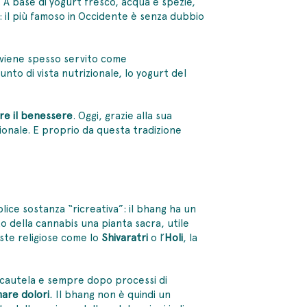
. A base di yogurt fresco, acqua e spezie,
e: il più famoso in Occidente è senza dubbio
ia viene spesso servito come
nto di vista nutrizionale, lo yogurt del
re il benessere
. Oggi, grazie alla sua
azionale. E proprio da questa tradizione
lice sostanza “ricreativa”: il bhang ha un
tto della cannabis una pianta sacra, utile
ste religiose come lo
Shivaratri
o l’
Holi
, la
cautela e sempre dopo processi di
mare dolori
.
Il bhang non è quindi un