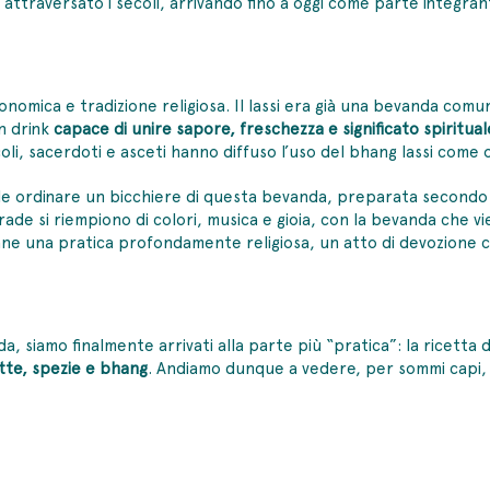
attraversato i secoli, arrivando fino a oggi come parte integrant
stronomica e tradizione religiosa. Il lassi era già una bevanda co
n drink
capace di unire sapore, freschezza e significato spiritual
ecoli, sacerdoti e asceti hanno diffuso l’uso del bhang lassi come 
bile ordinare un bicchiere di questa bevanda, preparata secondo
 strade si riempiono di colori, musica e gioia, con la bevanda che
mane una pratica profondamente religiosa, un atto di devozione che
da, siamo finalmente arrivati alla parte più “pratica”: la
ricetta 
tte, spezie e bhang
. Andiamo dunque a vedere, per sommi capi