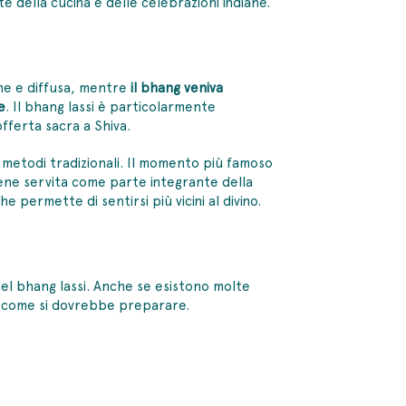
e della cucina e delle celebrazioni indiane.
mune e diffusa, mentre
il bhang veniva
e
. Il bhang lassi è particolarmente
offerta sacra a Shiva.
 metodi tradizionali. Il momento più famoso
 viene servita come parte integrante della
 permette di sentirsi più vicini al divino.
del bhang lassi
. Anche se esistono molte
, come si dovrebbe preparare.