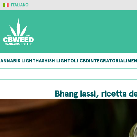
ITALIANO
ANNABIS LIGHT
HASHISH LIGHT
OLI CBD
INTEGRATORI
ALIMEN
Bhang lassi, ricetta d