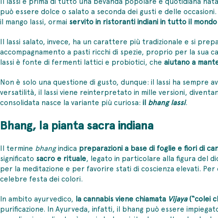
Il lassi è prima di tutto una bevanda popolare e quotidiana nata
può essere dolce o salato a seconda dei gusti e delle occasioni. 
il mango lassi, ormai
servito in ristoranti indiani in tutto il mondo
Il lassi salato, invece, ha un carattere più tradizionale e si pre
accompagnamento a pasti ricchi di spezie, proprio per la sua cap
lassi è fonte di fermenti lattici e probiotici, che
aiutano a manten
Non è solo una questione di gusto, dunque: il lassi ha sempre 
versatilità, il lassi viene reinterpretato in mille versioni, dive
consolidata nasce la variante più curiosa:
il
bhang lassi
.
Bhang, la pianta sacra indiana
Il termine
bhang
indica
preparazioni a base di
foglie e fiori di c
significato
sacro e rituale
, legato in particolare alla figura del 
per la meditazione e per favorire stati di coscienza elevati. P
celebre festa dei colori.
In ambito
ayurvedico
,
la cannabis viene chiamata
Vijaya
(“colei 
purificazione. In Ayurveda, infatti, il bhang può essere impiegat