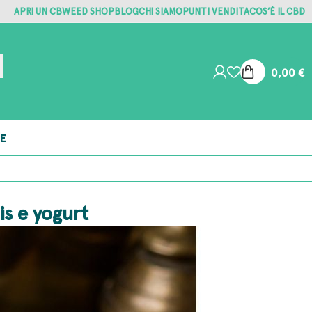
APRI UN CBWEED SHOP
BLOG
CHI SIAMO
PUNTI VENDITA
COS’È IL CBD
0,00
€
E
is e yogurt