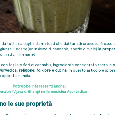
a tutti, sia dagli indiani stessi che dai turisti: cremoso, fresco
ggiunge il
bhang
(un insieme di cannabis, spezie e miele)
la prepar
on radici millenarie!
con foglie e fiori di cannabis, ingrediente considerato sacro in 
urvedica, religione, folklore e cucina
. In questo articolo esplorer
reparato in India.
Potrebbe interessarti anche:
annabis (Vijaya o Bhang) nella medicina Ayurvedica
sono le sue proprietà