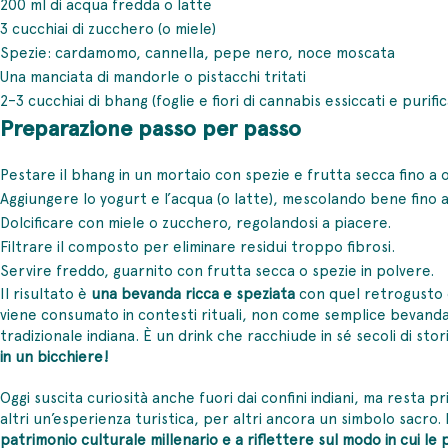
200 ml di acqua fredda o latte
3 cucchiai di zucchero (o miele)
Spezie: cardamomo, cannella, pepe nero, noce moscata
Una manciata di mandorle o pistacchi tritati
2–3 cucchiai di bhang (foglie e fiori di cannabis essiccati e purific
Preparazione passo per passo
Pestare il bhang in un mortaio con spezie e frutta secca fino a
Aggiungere lo yogurt e l’acqua (o latte), mescolando bene fino
Dolcificare con miele o zucchero, regolandosi a piacere.
Filtrare il composto per eliminare residui troppo fibrosi.
Servire freddo, guarnito con frutta secca o spezie in polvere.
Il risultato è
una bevanda
ricca e speziata
con quel retrogusto e
viene consumato in contesti rituali, non come semplice bevanda
tradizionale indiana. È un drink che racchiude in sé secoli di stor
in un bicchiere!
Oggi suscita curiosità anche fuori dai confini indiani, ma resta p
altri un’esperienza turistica, per altri ancora un simbolo sacro.
patrimonio culturale millenario e a riflettere sul modo in cui le pi