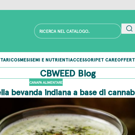
TARI
COSMESI
SEMI E NUTRIENTI
ACCESSORI
PET CARE
OFFERT
CBWEED Blog
CANAPA ALIMENTARE
ella bevanda indiana a base di cannab