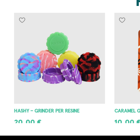
HASHY – GRINDER PER RESINE
CARAMEL 
20,00
€
10,00
SCEGLI
AGGIUNGI A