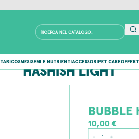
TARI
COSMESI
SEMI E NUTRIENTI
ACCESSORI
PET CARE
OFFERT
HASHISH LIGHT
BUBBLE 
10,00
€