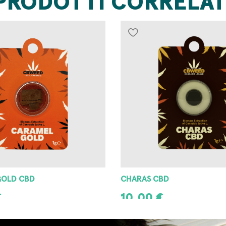
PRODOTTI CORRELAT
GOLD CBD
CHARAS CBD
€
10,00
€
L CARRELLO
AGGIUNGI AL CARRELLO