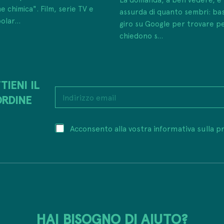
e chimica". Film, serie TV e
assurda di quanto sembri: ba
olar...
giro su Google per trovare p
chiedono s...
TIENI IL
e
I
m
ORDINE
n
a
d
i
i
l
P
Acconsento alla vostra informativa sulla pr
r
e
r
i
m
i
z
a
v
z
i
a
o
l
c
e
P
y
m
r
*
a
i
i
v
HAI BISOGNO DI AIUTO?
l
a
*