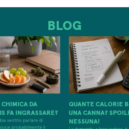
BLOG
 CHIMICA DA
QUANTE CALORIE B
S FA INGRASSARE?
UNA CANNA? SPOIL
NESSUNA!
ia sentito parlare di
nosce probabilmente il
La domanda, a ben vedere, è