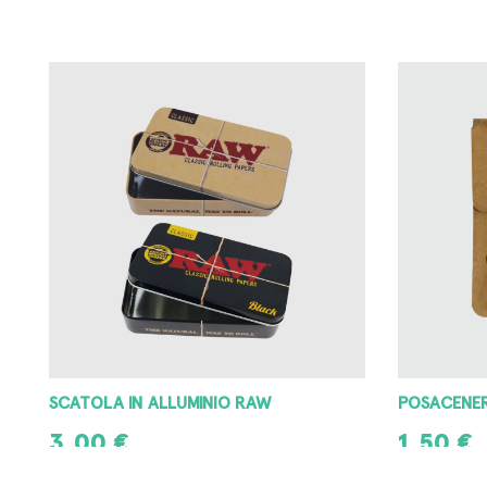
POSACENERE PORTATILE RAW
POSACENER
1,50
€
3,00
€
AGGIUNGI AL CARRELLO
AGGIUNGI AL