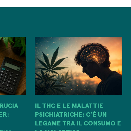
AGGIUNGI AL CARRELLO
AG
IL THC E LE MALATTIE
RUCIA
PSICHIATRICHE: C’È UN
ER:
LEGAME TRA IL CONSUMO E
 meno