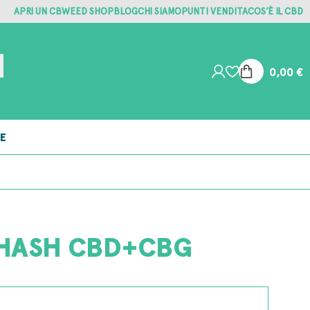
APRI UN CBWEED SHOP
BLOG
CHI SIAMO
PUNTI VENDITA
COS’È IL CBD
0,00
€
E
HASH CBD+CBG