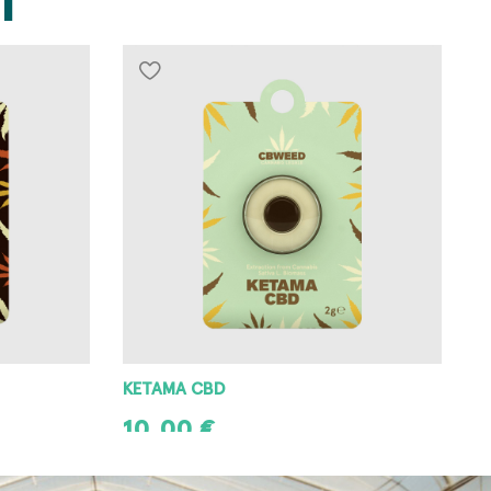
I
KETAMA CBD
10,00
€
AGGIUNGI AL CARRELLO