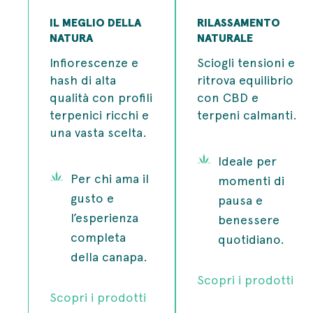
IL MEGLIO DELLA
RILASSAMENTO
NATURA
NATURALE
Infiorescenze e
Sciogli tensioni e
hash di alta
ritrova equilibrio
qualità con profili
con CBD e
terpenici ricchi e
terpeni calmanti.
una vasta scelta.
Ideale per
Per chi ama il
momenti di
gusto e
pausa e
l’esperienza
benessere
completa
quotidiano.
della canapa.
Scopri i prodotti
Scopri i prodotti