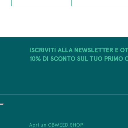
ISCRIVITI ALLA NEWSLETTER E OT
10% DI SCONTO SUL TUO PRIMO 
Apri un CBWEED SHOP