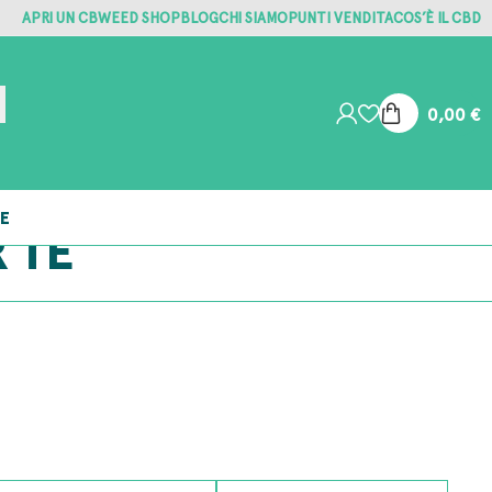
APRI UN CBWEED SHOP
BLOG
CHI SIAMO
PUNTI VENDITA
COS’È IL CBD
0,00
€
E
 TE