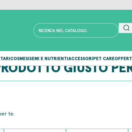
TARI
COSMESI
SEMI E NUTRIENTI
ACCESSORI
PET CARE
OFFERT
 PRODOTTO GIUSTO PER
per te.