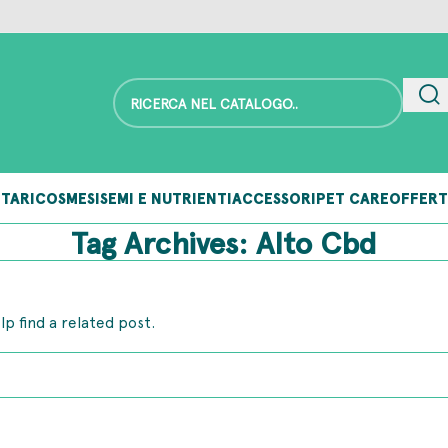
TARI
COSMESI
SEMI E NUTRIENTI
ACCESSORI
PET CARE
OFFERT
Tag Archives: Alto Cbd
lp find a related post.