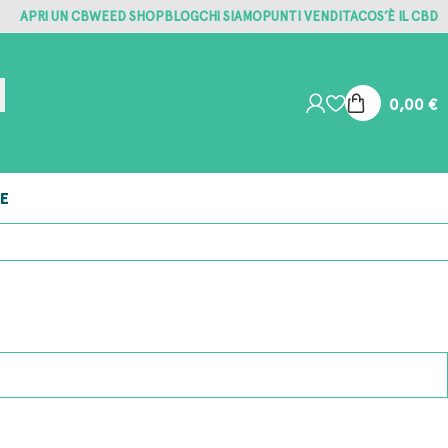
APRI UN CBWEED SHOP
BLOG
CHI SIAMO
PUNTI VENDITA
COS’È IL CBD
0,00
€
E