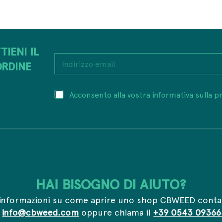
TIENI IL
e
I
m
ORDINE
n
a
d
i
i
l
P
Acconsento alla vostra informativa sulla pr
r
*
r
i
I
i
z
n
v
z
d
a
o
i
c
e
r
y
m
i
*
a
z
i
z
HAI BISOGNO DI AIUTO?
l
o
*
informazioni su come aprire uno shop CBWEED conta
a
info@cbweed.com
oppure chiama il
+39 0543 09366