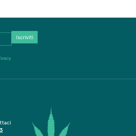
Iscriviti
ivacy.
ttaci
3