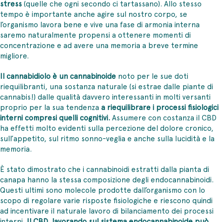
stress
(quelle che ogni secondo ci tartassano). Allo stesso
tempo è importante anche agire sul nostro corpo, se
l’organismo lavora bene e vive una fase di armonia interna
saremo naturalmente propensi a ottenere momenti di
concentrazione e ad avere una memoria a breve termine
migliore.
Il cannabidiolo è un cannabinoide
noto per le sue doti
riequilibranti, una sostanza naturale (si estrae dalle piante di
cannabis!) dalle qualità davvero interessanti in molti versanti
proprio per la sua tendenza
a riequilibrare i processi fisiologici
interni compresi quelli cognitivi.
Assumere con costanza il CBD
ha effetti molto evidenti sulla percezione del dolore cronico,
sull’appetito, sul ritmo sonno-veglia e anche sulla lucidità e la
memoria.
È stato dimostrato che i cannabinoidi estratti dalla pianta di
canapa hanno la stessa composizione degli endocannabinoidi.
Questi ultimi sono molecole prodotte dall’organismo con lo
scopo di regolare varie risposte fisiologiche e riescono quindi
ad incentivare il naturale lavoro di bilanciamento dei processi
interni.
Il CBD, lavorando sul sistema endocannabinoide può