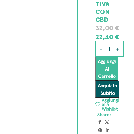
TIVA
CON
CBD
32,00
€
22,40
€
Aggiungi
Al
Carrello
Acquista
Subito
Aggiungi
alla
Wishlist
Share: