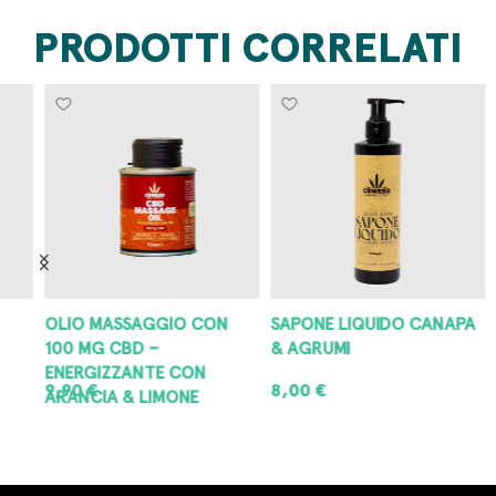
PRODOTTI CORRELATI
OLIO MASSAGGIO CON
SAPONE LIQUIDO CANAPA
S
100 MG CBD –
& AGRUMI
C
ENERGIZZANTE CON
9,90
€
8,00
€
4
ARANCIA & LIMONE
AGGIUNGI AL CARRELLO
AGGIUNGI AL CARRELLO