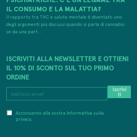
IL CONSUMO E LA MALATTIA?
Il rapporto tra THC e salute mentale è diventato uno
degli argomenti più discussi quando si parla di cannabis:
se da una part...
ISCRIVITI ALLA NEWSLETTER E OTTIENI
IL 10% DI SCONTO SUL TUO PRIMO
ORDINE
Iscrivi
I
ti
n
d
i
e
P
Acconsento alla vostra informativa sulla
r
m
r
i
privacy.
a
i
z
i
v
z
l
a
o
*