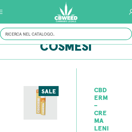
COSMESI
CBD
SALE
ERM
–
CRE
MA
LENI