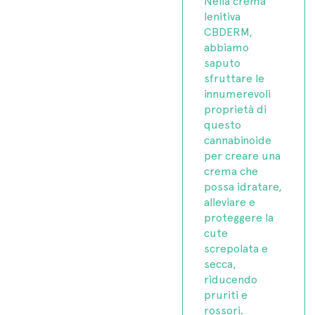
Nella crema
lenitiva
CBDERM,
abbiamo
saputo
sfruttare le
innumerevoli
proprietà di
questo
cannabinoide
per creare una
crema che
possa idratare,
alleviare e
proteggere la
cute
screpolata e
secca,
riducendo
pruriti e
rossori.