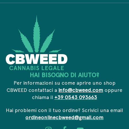
c
e
e
y
m
m
*
a
a
i
i
l
l
*
HAI BISOGNO DI AIUTO?
Per informazioni su come aprire uno shop
CBWEED contattaci a
info@cbweed.com
oppure
chiama il
+39 0543 093663
Hai problemi con il tuo ordine? Scrivici una email
ordineonlinecbweed@gmail.com