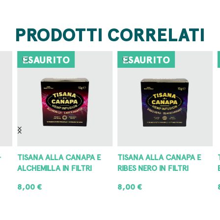
PRODOTTI CORRELATI
ESAURITO
ESAURITO
TISANA ALLA CANAPA E
TISANA ALLA CANAPA E
T
ALCHEMILLA IN FILTRI
RIBES NERO IN FILTRI
B
8,00
€
8,00
€
8
LEGGI TUTTO
LEGGI TUTTO