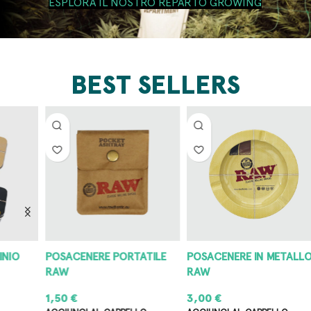
ESPLORA IL NOSTRO REPARTO GROWING
BEST SELLERS
POSACENERE PORTATILE
POSACENERE IN METALLO
G
RAW
RAW
4
1,50
€
3,00
€
8