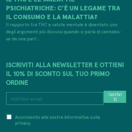
PSICHIATRICHE: C’È UN LEGAME TRA
IL CONSUMO E LA MALATTIA?
Il rapporto tra THC e salute mentale è diventato uno
degli argomenti più discussi quando si parla di cannabis:
se da una part...
ISCRIVITI ALLA NEWSLETTER E OTTIENI
IL 10% DI SCONTO SUL TUO PRIMO
ORDINE
P
Iscrivi
I
r
ti
n
i
d
v
i
a
P
Acconsento alla vostra informativa sulla
r
c
r
i
privacy.
y
i
z
*