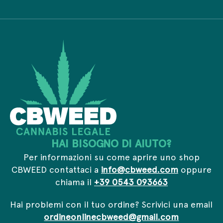
v
z
I
a
o
n
c
e
d
y
m
i
*
a
r
i
i
l
z
*
z
o
HAI BISOGNO DI AIUTO?
Per informazioni su come aprire uno shop
CBWEED contattaci a
info@cbweed.com
oppure
chiama il
+39 0543 093663
Hai problemi con il tuo ordine? Scrivici una email
ordineonlinecbweed@gmail.com