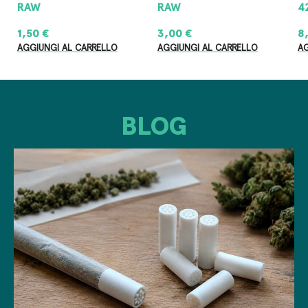
RAW
RAW
4
1,50
€
3,00
€
8
AGGIUNGI AL CARRELLO
AGGIUNGI AL CARRELLO
AG
BLOG