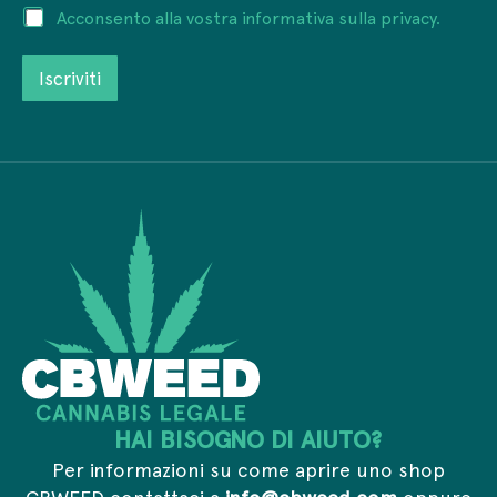
P
Acconsento alla vostra informativa sulla privacy.
r
r
r
i
i
i
z
v
Iscriviti
v
z
a
a
o
c
c
e
y
y
m
*
*
a
I
i
n
l
d
*
i
r
i
z
z
o
HAI BISOGNO DI AIUTO?
Per informazioni su come aprire uno shop
CBWEED contattaci a
info@cbweed.com
oppure