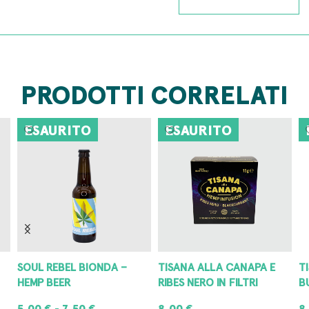
PRODOTTI CORRELATI
ESAURITO
ESAURITO
SOUL REBEL BIONDA –
TISANA ALLA CANAPA E
T
HEMP BEER
RIBES NERO IN FILTRI
B
5,00
€
7,50
€
8,00
€
8
-