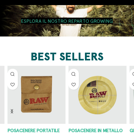
ESPLORA IL NOSTRO REPARTO GROWING
BEST SELLERS
POSACENERE PORTATILE
POSACENERE IN METALLO
G