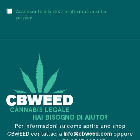
v
i
a
P
Acconsento alla vostra informativa sulla
r
c
r
i
privacy.
y
i
z
I
v
z
n
a
o
d
c
e
i
y
m
r
*
a
i
i
z
l
z
*
o
*
HAI BISOGNO DI AIUTO?
Per informazioni su come aprire uno shop
CBWEED contattaci a
info@cbweed.com
oppure