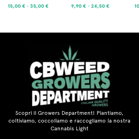
15,00
€
35,00
€
9,90
€
24,50
€
1
-
-
SCEGLI
SCEGLI
Scopri il Growers Department! Piantiamo,
coltiviamo, coccoliamo e raccogliamo la nostra
Cannabis Light