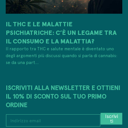
IL THC E LE MALATTIE
PSICHIATRICHE: C’È UN LEGAME TRA
IL CONSUMO E LA MALATTIA?
Il rapporto tra THC e salute mentale è diventato uno
degli argomenti più discussi quando si parla di cannabis:
se da una part...
ISCRIVITI ALLA NEWSLETTER E OTTIENI
IL 10% DI SCONTO SUL TUO PRIMO
ORDINE
P
Iscrivi
I
r
ti
n
i
d