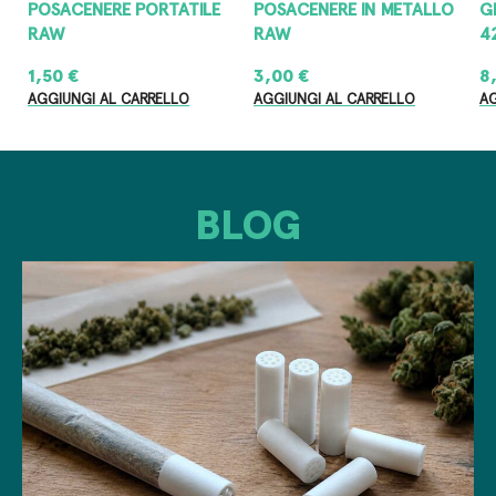
POSACENERE PORTATILE
POSACENERE IN METALLO
G
RAW
RAW
4
1,50
€
3,00
€
8
AGGIUNGI AL CARRELLO
AGGIUNGI AL CARRELLO
AG
BLOG